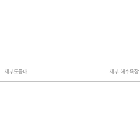
제부도등대
제부 해수욕장