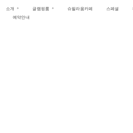
콘
소개
글램핑룸
슈필라움카페
스페셜
텐
츠
예약안내
로
건
너
뛰
기