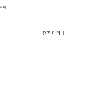
투어
전곡 마리나