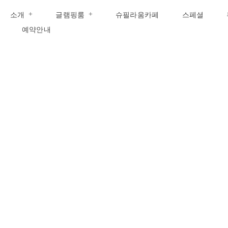
콘
소개
글램핑룸
슈필라움카페
스페셜
텐
츠
예약안내
로
건
너
뛰
기