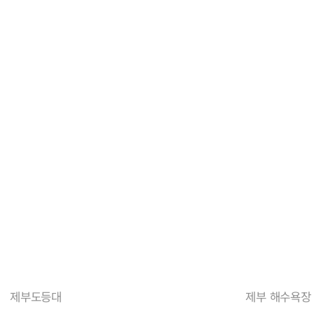
제부도등대
제부 해수욕장