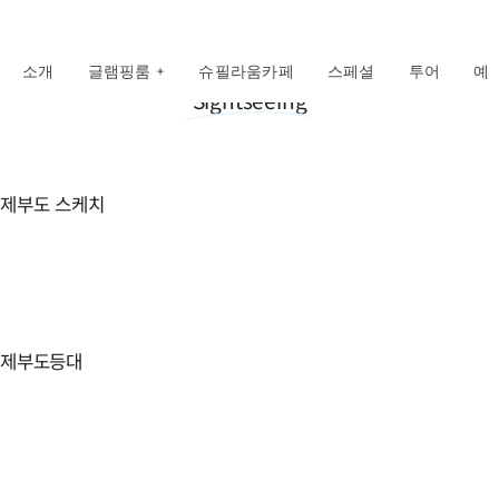
콘
텐
츠
소개
글램핑룸 +
슈필라움카페
스페셜
투어
예
로
Sightseeing
건
너
뛰
기
제부도 스케치
제부도등대