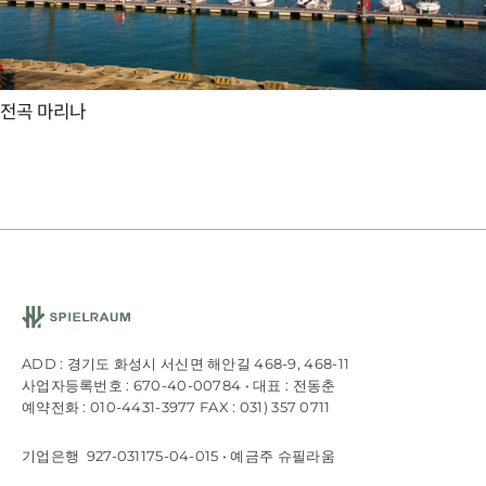
전곡 마리나
ADD : 경기도 화성시 서신면 해안길 468-9, 468-11
사업자등록번호 : 670-40-00784 • 대표 : 전동춘
예약전화 : 010-4431-3977 FAX : 031) 357 0711
기업은행 927-031175-04-015 • 예금주 슈필라움